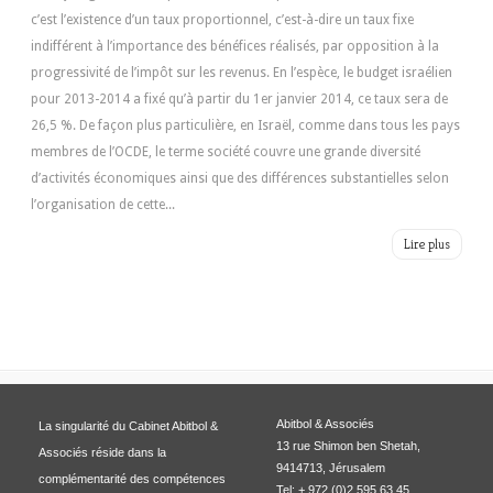
c’est l’existence d’un taux proportionnel, c’est-à-dire un taux fixe
indifférent à l’importance des bénéfices réalisés, par opposition à la
progressivité de l’impôt sur les revenus. En l’espèce, le budget israélien
pour 2013-2014 a fixé qu’à partir du 1er janvier 2014, ce taux sera de
26,5 %. De façon plus particulière, en Israël, comme dans tous les pays
membres de l’OCDE, le terme société couvre une grande diversité
d’activités économiques ainsi que des différences substantielles selon
l’organisation de cette...
Lire plus
Abitbol & Associés
La singularité du Cabinet Abitbol &
13 rue Shimon ben Shetah,
Associés réside dans la
9414713, Jérusalem
complémentarité des compétences
Tel: + 972 (0)2 595 63 45