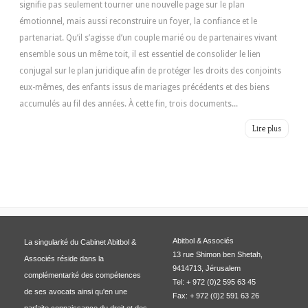
signifie pas seulement tourner une nouvelle page sur le plan
émotionnel, mais aussi reconstruire un foyer, la confiance et le
partenariat. Qu’il s’agisse d’un couple marié ou de partenaires vivant
ensemble sous un même toit, il est essentiel de consolider le lien
conjugal sur le plan juridique afin de protéger les droits des conjoints
eux-mêmes, des enfants issus de mariages précédents et des biens
accumulés au fil des années. À cette fin, trois documents...
Lire plus
Abitbol & Associés
La singularité du Cabinet Abitbol &
13 rue Shimon ben Shetah,
Associés réside dans la
9414713, Jérusalem
complémentarité des compétences
Tel: + 972 (0)2 595 63 45
de ses avocats ainsi qu'en une
Fax: + 972 (0)2 591 63 26