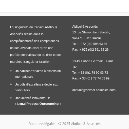
Abitbol & Associés
La singularité du Cabinet Abitbol &
13 rue Shimon ben Shetah,
Associés réside dans la
9414713, Jérusalem
complémentarité des compétences
Tel: + 972 (0)2 595 63 45
de ses avocats ainsi qu'en une
Fax: + 972 (0)2 591 63 26
parfaite connaissance du droit et des
13 Av Hubert Germain - Paris
marchés français et israélien.
16ᵉ
Un cabinet d'affaires à dimension
Tel: + 33 (0)1 78 90 03 73
internationale
Fax: + 33 (0)1 77 74 63 99
Un pôle d'excellence dédié aux
contact@abitbol-associes.com
particuliers
Une activité innovante : le
« Legal Process Outsourcing »
Mentions légales
- © 2025 Abitbol & Associés