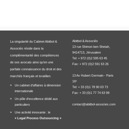
Abitbol & Associés
La singularité du Cabinet Abitbol &
13 rue Shimon ben Shetah,
Associés réside dans la
9414713, Jérusalem
complémentarité des compétences
Tel: + 972 (0)2 595 63 45
de ses avocats ainsi qu'en une
Fax: + 972 (0)2 591 63 26
parfaite connaissance du droit et des
13 Av Hubert Germain - Paris
marchés français et israélien.
16ᵉ
Un cabinet d'affaires à dimension
Tel: + 33 (0)1 78 90 03 73
internationale
Fax: + 33 (0)1 77 74 63 99
Un pôle d'excellence dédié aux
contact@abitbol-associes.com
particuliers
Une activité innovante : le
« Legal Process Outsourcing »