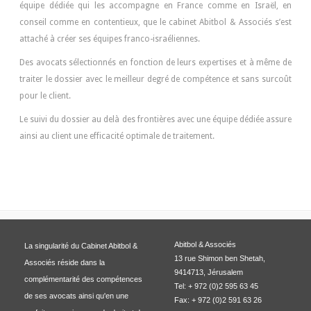
équipe dédiée qui les accompagne en France comme en Israël, en
conseil comme en contentieux, que le cabinet Abitbol & Associés s’est
attaché à créer ses équipes franco-israéliennes.
Des avocats sélectionnés en fonction de leurs expertises et à même de
traiter le dossier avec le meilleur degré de compétence et sans surcoût
pour le client.
Le suivi du dossier au delà des frontières avec une équipe dédiée assure
ainsi au client une efficacité optimale de traitement.
Abitbol & Associés
La singularité du Cabinet Abitbol &
13 rue Shimon ben Shetah,
Associés réside dans la
9414713, Jérusalem
complémentarité des compétences
Tel: + 972 (0)2 595 63 45
de ses avocats ainsi qu'en une
Fax: + 972 (0)2 591 63 26