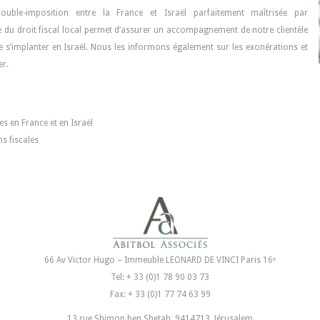
double-imposition entre la France et Israël parfaitement maîtrisée par
ise du droit fiscal local permet d’assurer un accompagnement de notre clientèle
de s’implanter en Israël. Nous les informons également sur les exonérations et
er.
 en France et en Israël
 fiscales
66 Av Victor Hugo – Immeuble LEONARD DE VINCI Paris 16ᵉ
Tel: + 33 (0)1 78 90 03 73
Fax: + 33 (0)1 77 74 63 99
13 rue Shimon ben Shetah, 9414713, Jérusalem