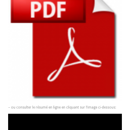
– ou consulter le résumé en ligne en cliquant sur l’image ci-dessous: