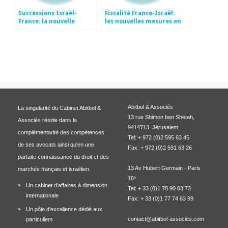
Successions Israël-
Fiscalité France-Israël:
France: la nouvelle
les nouvelles mesures en
réglementation
France relatives au
européenne en matière
transfert d’actifs à
de succession
l’étranger et leur
internationale
incidence en Israël
Abitbol & Associés
La singularité du Cabinet Abitbol &
13 rue Shimon ben Shetah,
Associés réside dans la
9414713, Jérusalem
complémentarité des compétences
Tel: + 972 (0)2 595 63 45
de ses avocats ainsi qu'en une
Fax: + 972 (0)2 591 63 26
parfaite connaissance du droit et des
13 Av Hubert Germain - Paris
marchés français et israélien.
16ᵉ
Un cabinet d'affaires à dimension
Tel: + 33 (0)1 78 90 03 73
internationale
Fax: + 33 (0)1 77 74 63 99
Un pôle d'excellence dédié aux
contact@abitbol-associes.com
particuliers