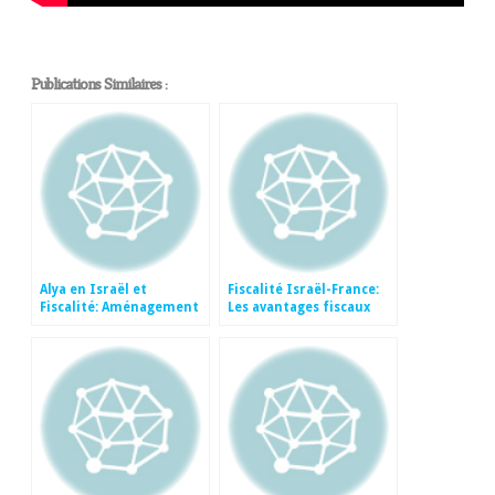
Publications Similaires :
Alya en Israël et
Fiscalité Israël-France:
Fiscalité: Aménagement
Les avantages fiscaux
de l’EXIT TAX
accordés aux Olims