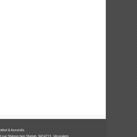
bitbol & Associés
3 rue Shimon ben Shetah, 9414713, Jérusalem