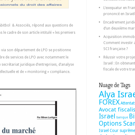
L’exequatur en Fra
prononcé en Israël
Encadrement juridi
Abitbol & Associés, répond aux questions de
d’un deuxième mar
 le cadre de son article intitulé « les premiers
Acquisition immobil
Comment investir a
SCI française ?
és via son département de LPO se positionne
Réussir votre proje
ère de services de LPO avec notamment le
Israël : En obtenan
secrétariat juridique d’entreprises, d’analyse
fiscale de votre tr
ellectuelle et de « monitoring » compliance.
Nuage de Tags
Alya Isra
FOREX
Attentat
Avocat fiscali
Israel
B
banque
Options Sc
Israel
Cour suprêm