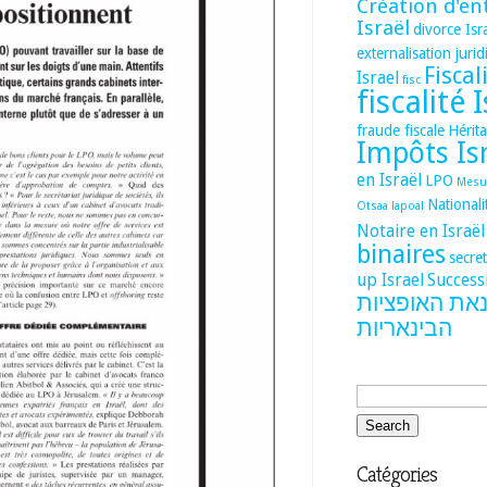
Création d'en
Israël
divorce Isr
externalisation juri
Fiscal
Israel
fisc
fiscalité 
fraude fiscale
Hérita
Impôts Is
en Israël
LPO
Mesur
National
Otsaa lapoal
Notaire en Israël
binaires
secre
up Israel
Success
נאת האופציות
הבינאריות
Catégories