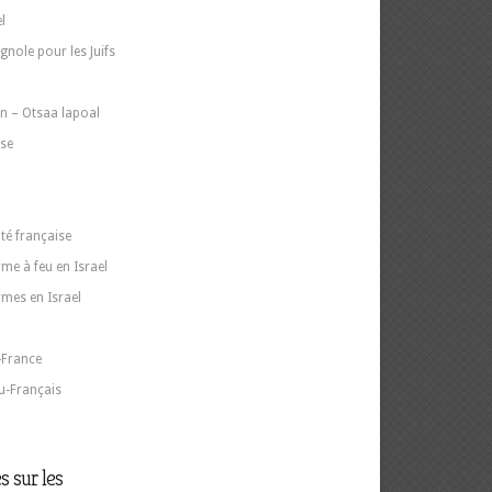
l
gnole pour les Juifs
n – Otsaa lapoal
ise
ité française
me à feu en Israel
rmes en Israel
-France
u-Français
s sur les