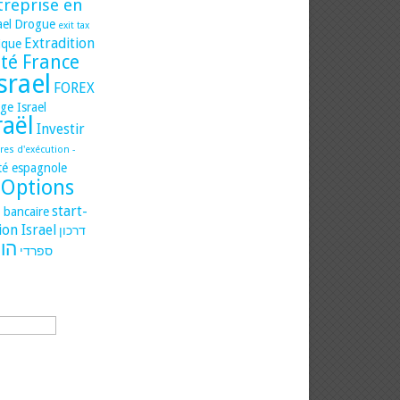
treprise en
ael
Drogue
exit tax
Extradition
dique
ité France
Israel
FOREX
ge Israel
raël
Investir
es d'exécution -
ité espagnole
Options
start-
t bancaire
ion Israel
דרכון
הו
ספרדי