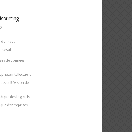
tsourcing
PO
O
s données
travail
ases de données
PO
priété intellectuelle
ats et Révision de
dique des logiciels
ique d’entreprises