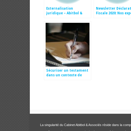
Externalisation
Newsletter Déclara
juridique – Abitbol &
Fiscale 2020: Nos ex
Associés dans Top 100
à vos côtés
Law Firms: Comment le
Logiciel JARVIS LEGAL
Améliore les Méthodes
de Gestion du
Département de LPO
Sécuriser un testament
dans un contexte de
réforme des successions
en France
La singularité du Cabinet Abitbol & Associés réside dans la com