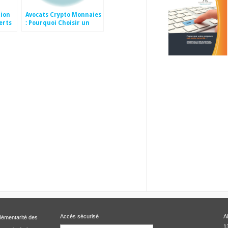
tion
Avocats Crypto Monnaies
perts
: Pourquoi Choisir un
Cabinet d’Avocats Expert
en Crypto Monnaies ?
Accès sécurisé
A
plémentarité des
1