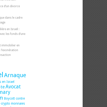
nce d’un divorce
que dans le cadre
iage
ière en Israël :
vec les fonds d’une
t immobilier en
t l’exonération
ansaction
el
Arnaque
s en Israel
Avocat
ste
inary
am
Boycott contre
e
crypto monnaies