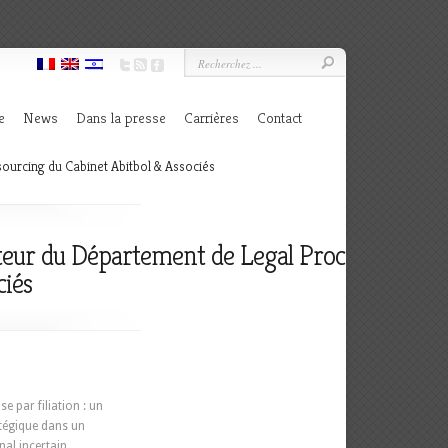
e
News
Dans la presse
Carrières
Contact
ourcing du Cabinet Abitbol & Associés
ateur du Département de Legal Process
ciés
e par filiation : un
atégique dans un
nal incertain