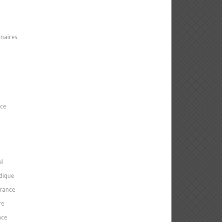
naires
nce
el
idique
France
re
nce