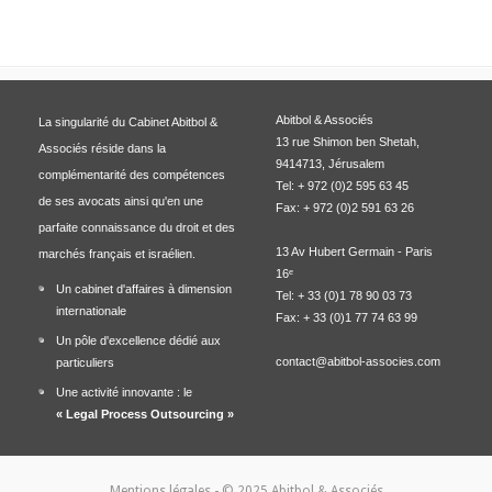
Abitbol & Associés
La singularité du Cabinet Abitbol &
13 rue Shimon ben Shetah,
Associés réside dans la
9414713, Jérusalem
complémentarité des compétences
Tel: + 972 (0)2 595 63 45
de ses avocats ainsi qu'en une
Fax: + 972 (0)2 591 63 26
parfaite connaissance du droit et des
13 Av Hubert Germain - Paris
marchés français et israélien.
16ᵉ
Un cabinet d'affaires à dimension
Tel: + 33 (0)1 78 90 03 73
internationale
Fax: + 33 (0)1 77 74 63 99
Un pôle d'excellence dédié aux
contact@abitbol-associes.com
particuliers
Une activité innovante : le
« Legal Process Outsourcing »
Mentions légales
- © 2025 Abitbol & Associés