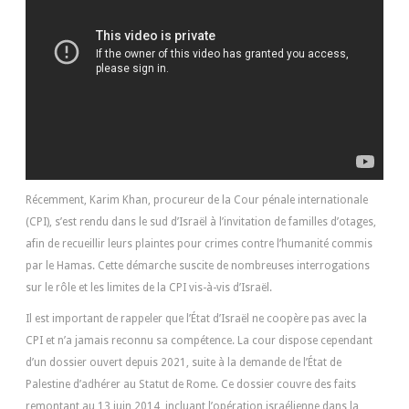
Récemment, Karim Khan, procureur de la Cour pénale internationale
(CPI), s’est rendu dans le sud d’Israël à l’invitation de familles d’otages,
afin de recueillir leurs plaintes pour crimes contre l’humanité commis
par le Hamas. Cette démarche suscite de nombreuses interrogations
sur le rôle et les limites de la CPI vis-à-vis d’Israël.
Il est important de rappeler que l’État d’Israël ne coopère pas avec la
CPI et n’a jamais reconnu sa compétence. La cour dispose cependant
d’un dossier ouvert depuis 2021, suite à la demande de l’État de
Palestine d’adhérer au Statut de Rome. Ce dossier couvre des faits
remontant au 13 juin 2014, incluant l’opération israélienne dans la