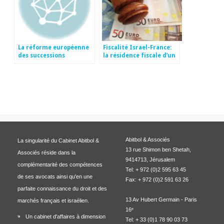
La réforme européenne
Fiscalité Israel-France:
des successions
la résidence fiscale d’un
internationales et ses
nouvel immigrant au
conséquences en Israel
sens de la Convention
franco-israélienne de
non double imposition
Abitbol & Associés
La singularité du Cabinet Abitbol &
13 rue Shimon ben Shetah,
Associés réside dans la
9414713, Jérusalem
complémentarité des compétences
Tel: + 972 (0)2 595 63 45
de ses avocats ainsi qu'en une
Fax: + 972 (0)2 591 63 26
parfaite connaissance du droit et des
13 Av Hubert Germain - Paris
marchés français et israélien.
16ᵉ
Un cabinet d'affaires à dimension
Tel: + 33 (0)1 78 90 03 73