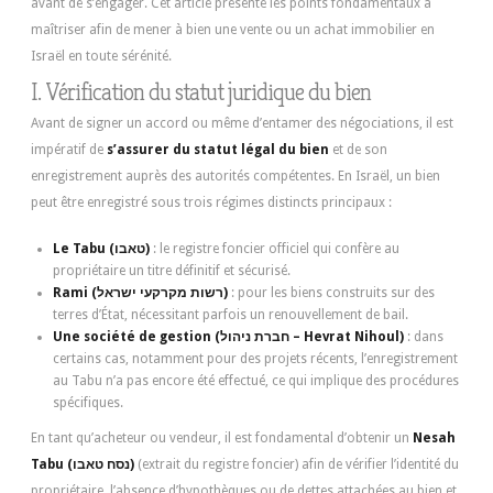
avant de s’engager. Cet article présente les points fondamentaux à
maîtriser afin de mener à bien une vente ou un achat immobilier en
Israël en toute sérénité.
I. Vérification du statut juridique du bien
Avant de signer un accord ou même d’entamer des négociations, il est
impératif de
s’assurer du statut légal du bien
et de son
enregistrement auprès des autorités compétentes. En Israël, un bien
peut être enregistré sous trois régimes distincts principaux :
Le Tabu (טאבו)
: le registre foncier officiel qui confère au
propriétaire un titre définitif et sécurisé.
Rami (רשות מקרקעי ישראל)
: pour les biens construits sur des
terres d’État, nécessitant parfois un renouvellement de bail.
Une société de gestion (חברת ניהול – Hevrat Nihoul)
: dans
certains cas, notamment pour des projets récents, l’enregistrement
au Tabu n’a pas encore été effectué, ce qui implique des procédures
spécifiques.
En tant qu’acheteur ou vendeur, il est fondamental d’obtenir un
Nesah
Tabu (נסח טאבו)
(extrait du registre foncier) afin de vérifier l’identité du
propriétaire, l’absence d’hypothèques ou de dettes attachées au bien et