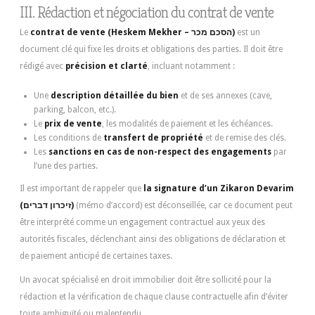
III. Rédaction et négociation du contrat de vente
Le
contrat de vente (Heskem Mekher – הסכם מכר)
est un
document clé qui fixe les droits et obligations des parties. Il doit être
rédigé avec
précision et clarté
, incluant notamment :
Une
description détaillée du bien
et de ses annexes (cave,
parking, balcon, etc.).
Le
prix de vente
, les modalités de paiement et les échéances.
Les conditions de
transfert de propriété
et de remise des clés.
Les
sanctions en cas de non-respect des engagements
par
l’une des parties.
Il est important de rappeler que
la signature d’un Zikaron Devarim
(זיכרון דברים)
(mémo d’accord) est déconseillée, car ce document peut
être interprété comme un engagement contractuel aux yeux des
autorités fiscales, déclenchant ainsi des obligations de déclaration et
de paiement anticipé de certaines taxes.
Un avocat spécialisé en droit immobilier doit être sollicité pour la
rédaction et la vérification de chaque clause contractuelle afin d’éviter
toute ambiguïté ou malentendu.