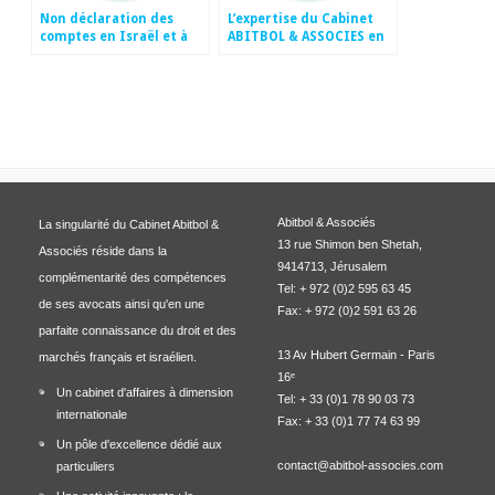
Non déclaration des
L’expertise du Cabinet
comptes en Israël et à
ABITBOL & ASSOCIES en
l’étranger : Instauration
Droit International
d’une majoration unique
par la Loi de finance
rectificative pour 2016
Abitbol & Associés
La singularité du Cabinet Abitbol &
13 rue Shimon ben Shetah,
Associés réside dans la
9414713, Jérusalem
complémentarité des compétences
Tel: + 972 (0)2 595 63 45
de ses avocats ainsi qu'en une
Fax: + 972 (0)2 591 63 26
parfaite connaissance du droit et des
13 Av Hubert Germain - Paris
marchés français et israélien.
16ᵉ
Un cabinet d'affaires à dimension
Tel: + 33 (0)1 78 90 03 73
internationale
Fax: + 33 (0)1 77 74 63 99
Un pôle d'excellence dédié aux
contact@abitbol-associes.com
particuliers