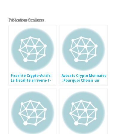
Publications Similaires :
Fiscalité Crypto-Actifs :
Avocats Crypto Monnaies
La fiscalité arrivera-t-
: Pourquoi Choisir un
elle à cerner cet outil
Cabinet d’Avocats Expert
révolutionnaire
en Crypto Monnaies ?
international ?