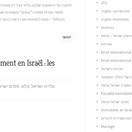
בלוג
ולהגנה על ההשקעה שלכם. בליווי עורך דין מומחה, 
crypto currencies
הבעלות” – מנוף להפחתת מס רכישה בניגוד 
crypto monnaies
בעיתונות
רושים ישראל – צרפת
המשך
אזרחות
Droit international
ent en Israël : les
Droit international
חברות בישראל
,
עלייה ישראל
,
בלוג
,
מסים ישרא
 הסגרה ישראל-צרפת
Fiscalité immobiliè
מסים ישראל-צרפת
immobilier en Israe
חות ספרדית ליהודים
Mariage