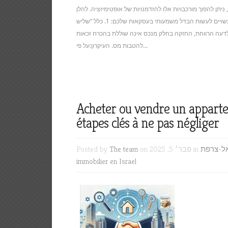
ניתן להפוך מורכבויות אלו להזדמנויות של אופטימיזציה. להלן
מספר נקודות מפתח ו״טיפים״ משפטיים שעשויים לעשות הבדל משמעותי בעסקאות שלכם: 1. כלל “שליש
לדעה הרווחת, החזקה בחלק מנכס אינה שוללת בהכרח זכאות
להטבות מס. העיקרון:על פי...
Acheter ou vendre un appartem
étapes clés à ne pas négliger
ל-צרפת
on פבר׳ 5, 2025 in
The team
Posted by
immobilier en Israel