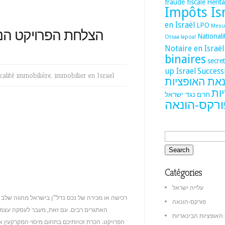
fraude fiscale
Hérita
Impôts Is
en Israël
LPO
Mesur
הצלחת הפרויקט הנ
National
Otsaa lapoal
Notaire en Israël
binaires
secre
up Israel
Success
calité immobilière
,
immobilier en Israel
נאת האופציות
ות
חרם נגד ישראל
ורקס-הונאה
Catégories
עלייה ישראל
רכישה או מכירה של נכס נדל״ן בישראל מהווה שלב מ
פורקס-הונאה
האתגרים רבים. עם זאת, מעבר לעסקה עצמה
האופציות הבינאריות
הפרויקט. הכרת זכויותיכם בתחום מיסוי המקרקעין 