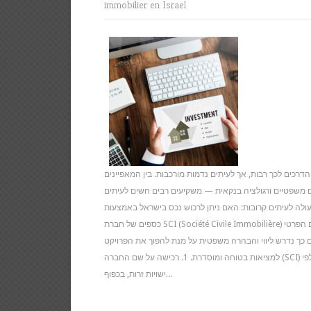
immobilier en Israel
הדרכים לכך רבות, אך לעיתים נדמות מורכבות. בין המאפיינים
ים משפטיים ורגולציה בנקאית — משקיעים רבים חשים לעיתים
לה לעיתים קרובות: האם ניתן לרכוש נכס בישראל באמצעות
כספים של חברת SCI (Société Civile Immobilière) צרפתית?בין אם ברצונכם לרכוש את הנכס על שמכם הפרטי
ם כך נדרש ליווי והבהרה משפטית על מנת להפוך את הפרויקט
למציאות בטוחה ומוסדרת. 1. רכישה על שם החברה (SCI) הצרפתית הדין הישראלי מאפשר גמישות מסוימת כלפי
ישויות זרות, בכפוף...