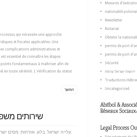
Mesures d'exécutio
nationalité polona
Newsletter
Notariat
 processus qui nécessite une approche
Obtenir la national
diques et fiscales applicables. Une
permis de port d'ar
es complications administratives et
permis de port d'a
est essentiel de connaître les étapes
Sécurité
es points fondamentaux à maîtriser afin de
 en toute sérénité. I. Vérification du statut
ירושות ישראל-צרפת
Traductions Hébre
Uncategorized
המשך
Abitbol & Associé
Réseaux Sociaux:
שירותים משפט
Legal Process Ou
,
עלייה ישראל
,
בלוג
,
אזרחות
,
מסים ישר