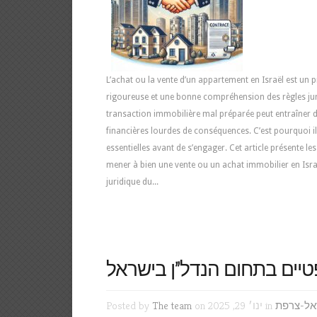
L’achat ou la vente d’un appartement en Israël est un
rigoureuse et une bonne compréhension des règles juri
transaction immobilière mal préparée peut entraîner d
financières lourdes de conséquences. C’est pourquoi il 
essentielles avant de s’engager. Cet article présente l
mener à bien une vente ou un achat immobilier en Israël
juridique du...
יים בתחום הנדל”ן בישראל
אל-צרפת
on ינו׳ 29, 2025 in
The team
Posted by