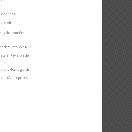
PO
O
s données
travail
ases de données
PO
priété intellectuelle
ats et Révision de
dique des logiciels
ique d’entreprises