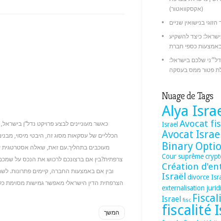
(אקסקוואטור)
 הזוגי בנישואין שניים
ישראל: כיצד להשקיע
ל״ני שלכם בישראל:
ת פטור ממס בעסקה
Nuage de Tags
Alya Isra
Avocat fis
Israel
כאשר מעוניינים לבצע פרויקט נדל”ן בישראל, 
Avocat Israe
הכלליים של עסקאות מסוג זה, היבטי מיסוי, מבנ
Binary Opti
מעוכבים בתהליך.עם זאת, שאלה אסטרטגית עו
Cour suprême
cryp
Création d'en
ובין אם באמצעות החברה, קיימים פתרונות. לש
Israël
divorce Isr
externalisation juri
Fiscal
Israel
fisc
fiscalité 
המשך