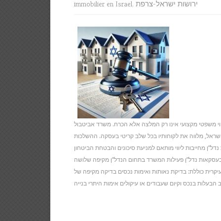
ירושות ישראל-צרפת
,
immobilier en Israel
וי משפטי מקצועי אינו רק המלצה אלא הכרח. משרד אביטבול
בישראל, מלווה את לקוחותיו בכל שלב קריטי בעסקה. ההשלכות
דל”ן מחייבות ליווי מותאם למניעת סיכונים והבטחת הביטחון
בעסקאות נדל”ן פעילות המשרד בתחום הנדל”ן מקיפה שלושה
עיקרית כוללת: בדיקת נאותות ואימות נכסים בדיקה מקיפה של