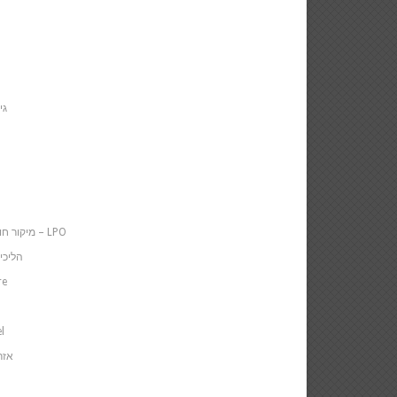
גי
מיקור חוץ של ההליך המשפטי – LPO
הליכי
re
l
אזר