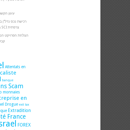
עיגון הקשר
רכישת נכס נדל”ן ב
באמצעות כספי חברת SCI צרפתית
הצלחת הפרויקט הנד
קבל
el
Attentats en
caliste
l
banque
ons Scam
to monnaies
treprise en
ael
Drogue
exit tax
Extradition
dique
ité France
Israel
FOREX