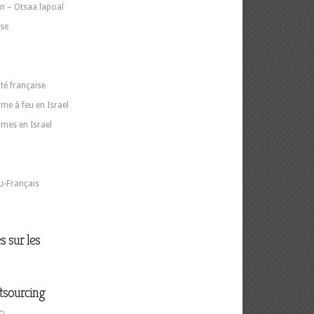
n – Otsaa lapoal
ise
ité française
me à feu en Israel
rmes en Israel
u-Français
s sur les
tsourcing