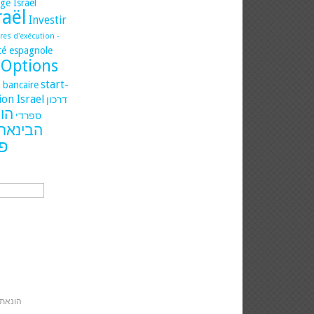
ge Israel
raël
Investir
es d'exécution -
ité espagnole
Options
start-
t bancaire
ion Israel
דרכון
הו
ספרדי
הבינארי
פ
הונאת 