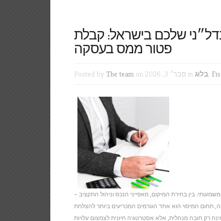
דל״ני שלכם בישראל: קבלת
פטור ממס בעסקה
Fis
,
בלוג
on פבר׳ 3, 2026 in
The team
Posted by
שמעותי. בין בחירת המיקום, מאפייני הנכס וניהול התקציב –
, תחום המיסוי הוא אחד הגורמים המכריעים ביותר להצלחת
אינה רק חובה מנהלית, אלא אסטרטגיה חיונית לצמצום עלויות