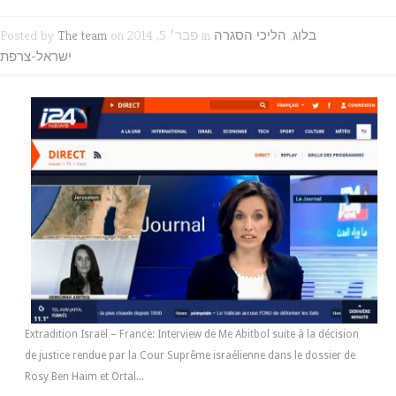
בלוג
,
הליכי הסגרה
on פבר׳ 5, 2014 in
The team
Posted by
ישראל-צרפת
Extradition Israël – France: Interview de Me Abitbol suite à la décision
de justice rendue par la Cour Suprême israélienne dans le dossier de
Rosy Ben Haim et Ortal...