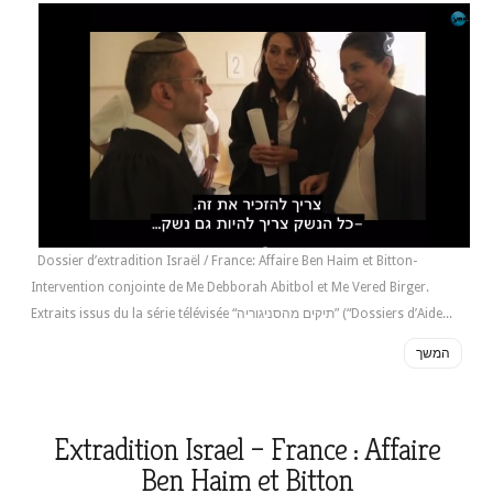
Dossier d’extradition Israël / France: Affaire Ben Haim et Bitton-
Intervention conjointe de Me Debborah Abitbol et Me Vered Birger.
Extraits issus du la série télévisée “תיקים מהסניגוריה” (“Dossiers d’Aide...
המשך
Extradition Israel – France : Affaire
Ben Haim et Bitton