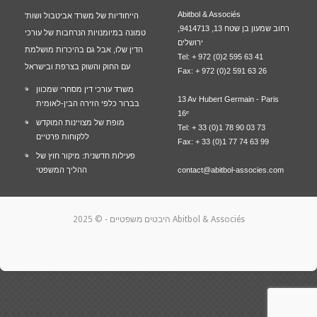
Abitbol & Associés
הייחודיות של משרד אביטבול ושות'
רחוב שמעון בן שטח 13, 9414713,
טמונה במיומנויות הנרחבות של עורכי
ירושלים
הדין שלו, אבל גם בהיכרות מושלמת
Tel: + 972 (0)2 595 63 41
עם החוק והשוק בצרפת ובישראל
Fax: + 972 (0)2 591 63 26
משרד עורכי דין מסחרי שמכוון
13 Av Hubert Germain - Paris
בברור כלפי הזירה הבין-לאומית
16ᵉ
מופת של מצויינות המוקדש
Tel: + 33 (0)1 78 90 03 73
ללקוחות פרטיים
Fax: + 33 (0)1 77 74 63 99
פעילות חדשנית: מיקור חוץ של
contact@abitbol-associes.com
ההליך המשפטי
- © 2025 Abitbol & Associés
היבטים משפטיים