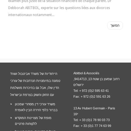
examen plus juste de la situation financière de chaque parent. Dr
Debborah ABITBOL, experte sur les questions liées aux divorces
internationaux notamment...
המשך
Abitbol & Associés
הייחודיות של משרד אביטבול ושות'
רחוב שמעון בן שטח 13, 9414713,
טמונה במיומנויות הנרחבות של עורכי
ירושלים
הדין שלו, אבל גם בהיכרות מושלמת
Tel: + 972 (0)2 595 63 41
עם החוק והשוק בצרפת ובישראל
Fax: + 972 (0)2 591 63 26
משרד עורכי דין מסחרי שמכוון
13 Av Hubert Germain - Paris
בברור כלפי הזירה הבין-לאומית
16ᵉ
מופת של מצויינות המוקדש
Tel: + 33 (0)1 78 90 03 73
ללקוחות פרטיים
Fax: + 33 (0)1 77 74 63 99