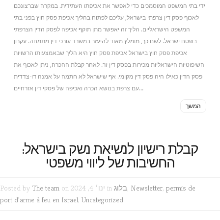
ידי בתי המשפט המוסמכים כדי לאפשר את אכיפתו העתידית. במקרה שברצונכם
לאכוף פסק דין צרפתי בישראל, עליכם לפתוח בהליך אכיפת פסק חוץ בפני בתי
המשפט הישראליים. הליך זה יאפשר מתן תוקף אכיפה לפסק הדין הצרפתי
בשטח ישראל. לשם כך, מומלץ מאוד להיעזר במשרד עורכי דין מתמחה. עקרון
אכיפת פסק חוץ בישראל אכיפת פסק חוץ היא הליך שבאמצעותו הרשויות
השיפוטיות הישראליות מכירות בפסק דין זר. לאחר קבלת ההכרה, ניתן לאכוף את
פסק הדין כאילו היה פסק דין מקומי. אף שישראל לא חתמה על אמנה דו-צדדית
עם צרפת בנושא הכרה ואכיפה של פסקי דין אזרחיים...
המשך
קבלת רישיון לנשיאת נשק בישראל:
החשיבות של ליווי משפטי
permis de
,
Newsletter
,
בלוג
on ינו׳ 4, 2024 in
The team
Posted by
port d'arme à feu en Israel
,
Uncategorized