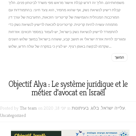
משפחותיהם. הליך זה דורש קבלת אישור מראש מפי משרד לביטחון פנים. הליך
קבלת רישיון לנשיאת נשק, אף שהוא מחמיר, הוא צעד חיוני. בהתמודדות עם
המורכבות המנהלית והגמישות של קריטריוני הזכאות, התערבות של עורך דין
מתמחה עשויה להיות קריטית. קריטריונים לזכאות לרישיון לנשיאת נשק כדי
להתמודד לרישיון לנשיאת נשק בישראל, יש לעמוד במספר תנאים: אזרחות
ומגורים: להיות אזרח ישראלי או תושב קבע, ששהה בישראל במשך שלוש השנים
שקדמו לבקשה באופן רציף. יש לציין כי במקרה של עולה חדש, שלוש...
המשך
Objectif Alya : Le système juridique et le
métier d’avocat en Israël
,
עלייה ישראל
,
בלוג
,
בעיתונות
on יוני 18, 2020 in
The team
Posted by
Uncategorized