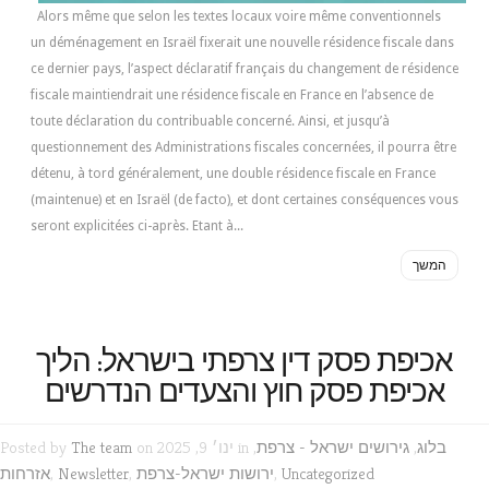
Alors même que selon les textes locaux voire même conventionnels
un déménagement en Israël fixerait une nouvelle résidence fiscale dans
ce dernier pays, l’aspect déclaratif français du changement de résidence
fiscale maintiendrait une résidence fiscale en France en l’absence de
toute déclaration du contribuable concerné. Ainsi, et jusqu’à
questionnement des Administrations fiscales concernées, il pourra être
détenu, à tord généralement, une double résidence fiscale en France
(maintenue) et en Israël (de facto), et dont certaines conséquences vous
seront explicitées ci-après. Etant à...
המשך
אכיפת פסק דין צרפתי בישראל: הליך
אכיפת פסק חוץ והצעדים הנדרשים
בלוג
,
גירושים ישראל - צרפת
,
on ינו׳ 9, 2025 in
The team
Posted by
Uncategorized
,
ירושות ישראל-צרפת
,
Newsletter
,
אזרחות