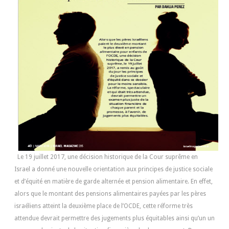
Le 19 juillet 2017, une décision historique de la Cour suprême en
Israel a donné une nouvelle orientation aux principes de justice sociale
et d’équité en matière de garde alternée et pension alimentaire. En effet,
alors que le montant des pensions alimentaires payées par les pères
israéliens atteint la deuxième place de l’OCDE, cette réforme très
attendue devrait permettre des jugements plus équitables ainsi qu’un un