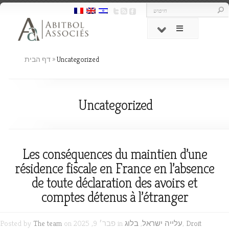
Uncategorized
»
דף הבית
Uncategorized
Les conséquences du maintien d’une
résidence fiscale en France en l’absence
de toute déclaration des avoirs et
comptes détenus à l’étranger
Droit
,
עלייה ישראל
,
בלוג
on פבר׳ 9, 2025 in
The team
Posted by