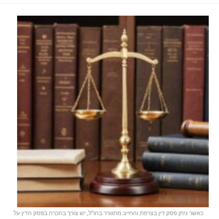
כאשר ניתן פסק דין בצרפת והחייב מתגורר בחו”ל, יש צורך בהכרה בפסק הדין על