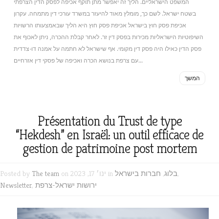
המשפט הישראליים. הליך זה יאפשר מתן תוקף אכיפה לפסק הדין הצרפתי
בשטח ישראל. לשם כך, מומלץ מאוד להיעזר במשרד עורכי דין מתמחה. עקרון
אכיפת פסק חוץ בישראל אכיפת פסק חוץ היא הליך שבאמצעותו הרשויות
השיפוטיות הישראליות מכירות בפסק דין זר. לאחר קבלת ההכרה, ניתן לאכוף את
פסק הדין כאילו היה פסק דין מקומי. אף שישראל לא חתמה על אמנה דו-צדדית
עם צרפת בנושא הכרה ואכיפה של פסקי דין אזרחיים...
המשך
Présentation du Trust de type
“Hekdesh” en Israël: un outil efficace de
gestion de patrimoine post mortem
,
בלוג
,
חברות בישראל
on ינו׳ 17, 2023 in
The team
Posted by
ירושות ישראל-צרפת
,
Newsletter