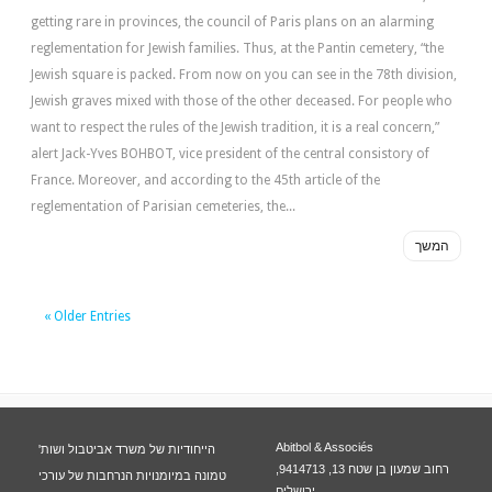
getting rare in provinces, the council of Paris plans on an alarming
reglementation for Jewish families. Thus, at the Pantin cemetery, “the
Jewish square is packed. From now on you can see in the 78th division,
Jewish graves mixed with those of the other deceased. For people who
want to respect the rules of the Jewish tradition, it is a real concern,”
alert Jack-Yves BOHBOT, vice president of the central consistory of
France. Moreover, and according to the 45th article of the
reglementation of Parisian cemeteries, the...
המשך
« Older Entries
Abitbol & Associés
הייחודיות של משרד אביטבול ושות'
רחוב שמעון בן שטח 13, 9414713,
טמונה במיומנויות הנרחבות של עורכי
ירושלים