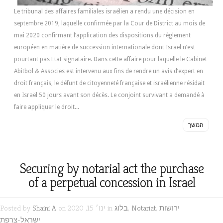
Le tribunal des affaires familiales israélien a rendu une décision en
septembre 2019, laquelle confirmée par la Cour de District au mois de
mai 2020 confirmant l’application des dispositions du règlement
européen en matière de succession internationale dont Israël n’est
pourtant pas Etat signataire. Dans cette affaire pour laquelle le Cabinet
Abitbol & Associes est intervenu aux fins de rendre un avis d’expert en
droit français, le défunt de citoyenneté française et israélienne résidait
en Israël 50 jours avant son décès. Le conjoint survivant a demandé à
faire appliquer le droit...
המשך
Securing by notarial act the purchase
of a perpetual concession in Israel
ירושות
,
Notariat
,
בלוג
on ינו׳ 15, 2020 in
Shaini A
Posted by
ישראל-צרפת