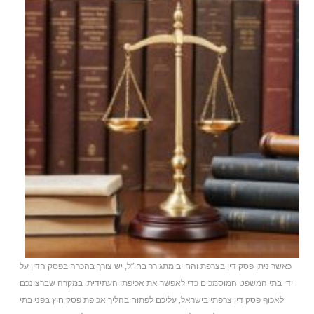
כאשר ניתן פסק דין בצרפת והחייב מתגורר בחו”ל, יש צורך בהכרה בפסק הדין על
ידי בתי המשפט המוסמכים כדי לאפשר את אכיפתו העתידית. במקרה שברצונכם
לאכוף פסק דין צרפתי בישראל, עליכם לפתוח בהליך אכיפת פסק חוץ בפני בתי