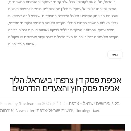
בישראל, מלווה את לקוחותיו בכל שלב קריטי בעסקה. ההשלכות המשפטיות,
המיסויות והמנהליות של עסקאות נדל”ן מחייבות ליווי מותאם למניעת סיכונים
והבטחת הביטחון המשפטי של כל הצדדים המעורבים. שירותי ליבה בעסקאות
נדל”ן פעילות המשרד בתחום הנדל”ן מקיפה שלושה תחומים עיקריים: משפטי,
מיסוי ועסקי. אחריותנו העיקרית כוללת: בדיקת נאותות ואימות נכסים בדיקה
מקיפה של רישום בטאבו בחינת מצב הבעלות בנכס וקיום שעבודים או עיקולים
אימות היתרי בנייה...
המשך
אכיפת פסק דין צרפתי בישראל: הליך
אכיפת פסק חוץ והצעדים הנדרשים
בלוג
,
גירושים ישראל - צרפת
,
on ינו׳ 9, 2025 in
The team
Posted by
Uncategorized
,
ירושות ישראל-צרפת
,
Newsletter
,
אזרחות