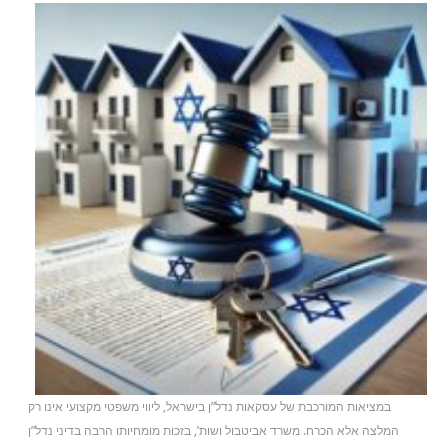
במציאות המורכבת של עסקאות נדל”ן בישראל, ליווי משפטי מקצועי אינו רק
המלצה אלא הכרח. משרד אביטבול ושות’, בזכות מומחיותו הרבה בדיני נדל”ן