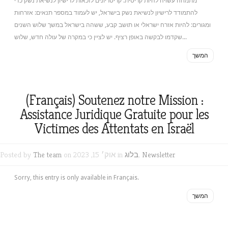
מתמחה עשויה להיות קריטית. קריטריונים לזכאות לרישיון לנשיאת נשק כדי
להתמודד לרישיון לנשיאת נשק בישראל, יש לעמוד במספר תנאים: אזרחות
ומגורים: להיות אזרח ישראלי או תושב קבע, ששהה בישראל במשך שלוש השנים
שקדמו לבקשה באופן רציף. יש לציין כי במקרה של עולה חדש, שלוש...
המשך
(Français) Soutenez notre Mission :
Assistance Juridique Gratuite pour les
Victimes des Attentats en Israël
Newsletter
,
בלוג
on אוק׳ 15, 2023 in
The team
Posted by
Sorry, this entry is only available in Français.
המשך