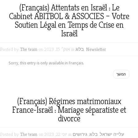
(Français) Attentats en Israël : Le
Cabinet ABITBOL & ASSOCIES – Votre
Soutien Légal en Temps de Crise en
Israël
Newsletter
,
בלוג
on אוק׳ 15, 2023 in
The team
Posted by
Sorry, this entry is only available in Français.
המשך
(Français) Régimes matrimoniaux
France-Israël : Mariage séparatiste et
divorce
עלייה ישראל
,
בלוג
,
גירושים
on יוני 22, 2023 in
The team
Posted by