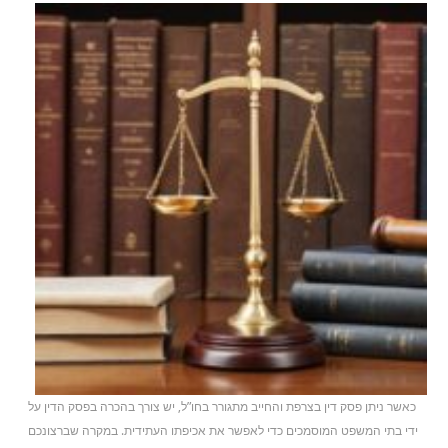
כאשר ניתן פסק דין בצרפת והחייב מתגורר בחו”ל, יש צורך בהכרה בפסק הדין על
ידי בתי המשפט המוסמכים כדי לאפשר את אכיפתו העתידית. במקרה שברצונכם