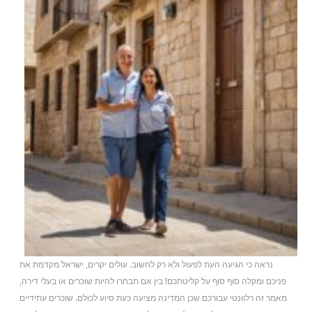
נראה כי הגיעה העת לפעול ולא רק לחשוב. עולים יקרים, ישראל מקדמת את
פניכם ומקלה סוף סוף על קליטתכם! בין אם תבחרו להיות שוכרים או בעלי דירה,
מאמר זה רלוונטי עבורכם שכן המדינה מציעה כעת סיוע לכולם. שוכרים עתידיים