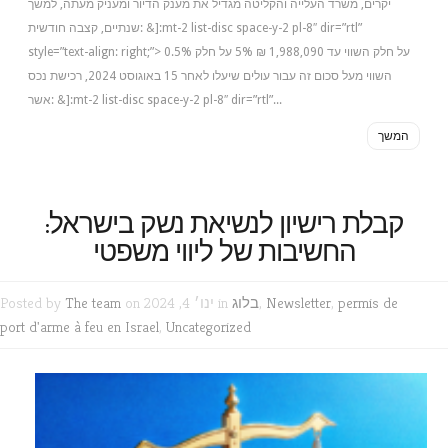
יקרים, משרד העלייה והקליטה מגדיל את מענק הדיור ומעניק מעתה, למשך
שנתיים, קצבה חודשית: &]:mt-2 list-disc space-y-2 pl-8″ dir=”rtl”
style=”text-align: right;”> 0.5% על חלק השווי עד 1,988,090 ₪ 5% על חלק
השווי מעל סכום זה עבור עולים שיעלו לאחר 15 באוגוסט 2024, רכישת נכס
אשר: &]:mt-2 list-disc space-y-2 pl-8″ dir=”rtl”...
המשך
קבלת רישיון לנשיאת נשק בישראל:
החשיבות של ליווי משפטי
permis de
,
Newsletter
,
בלוג
on ינו׳ 4, 2024 in
The team
Posted by
port d'arme à feu en Israel
,
Uncategorized