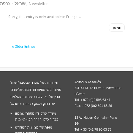
Newsletter
,
ישראל - צרפת
Sorry, this entry is only available in Français.
המשך
« Older Entries
Abitbol & Associés
הייחודיות של משרד אביטבול ושות'
רחוב שמעון בן שטח 13, 9414713,
טמונה במיומנויות הנרחבות של עורכי
ירושלים
הדין שלו, אבל גם בהיכרות מושלמת
Tel: + 972 (0)2 595 63 41
עם החוק והשוק בצרפת ובישראל
Fax: + 972 (0)2 591 63 26
משרד עורכי דין מסחרי שמכוון
13 Av Hubert Germain - Paris
בברור כלפי הזירה הבין-לאומית
16ᵉ
מופת של מצויינות המוקדש
Tel: + 33 (0)1 78 90 03 73