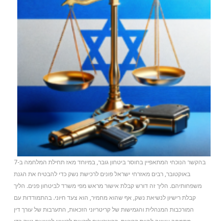
בהקשר הנוכחי המתאפיין בחוסר ביטחון גובר, במיוחד מאז תחילת המלחמה ב-7
באוקטובר, רבים מאזרחי ישראל פונים לרכישת נשק כדי להבטיח את הגנת
משפחותיהם. הליך זה דורש קבלת אישור מראש מפי משרד לביטחון פנים. הליך
קבלת רישיון לנשיאת נשק, אף שהוא מחמיר, הוא צעד חיוני. בהתמודדות עם
המורכבות המנהלית והגמישות של קריטריוני הזכאות, התערבות של עורך דין