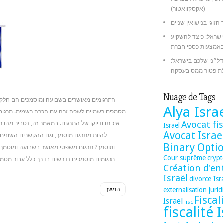
(אקסקוואטור)
 הזוגי בנישואין שניים
ישראל: כיצד להשקיע
ל״ני שלכם בישראל:
ת פטור ממס בעסקה
Nuage de Tags
התרגומים מאושרים בשבועה ומוסמכים הם חלק
Alya Isra
מסמכים רשמיים לשפה זרה עם הכרה רשמית. תרגום 
Avocat fis
איכותו ודיוקו של התרגום. במאמר זה, נסביר מהו 
Israel
Avocat Israe
להיות מתרגם מוסמך, וגם ההקשרים השונים
Binary Opti
ומוסמך? תרגום משפטי מאושר בשבועה ומוסמך 
Cour suprême
cryp
תרגומים מוסמכים נדרשים בדרך כלל עבור מסמכי
Création d'en
Israël
divorce Isr
המשך
externalisation juri
Fiscal
Israel
fisc
fiscalité 