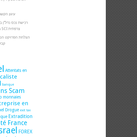
עיגון הקשר
רכישת נכס נדל”ן ב
באמצעות כספי חברת SCI צרפתית
הצלחת הפרויקט הנד
קבל
el
Attentats en
caliste
l
banque
ons Scam
to monnaies
treprise en
ael
Drogue
exit tax
Extradition
dique
ité France
Israel
FOREX