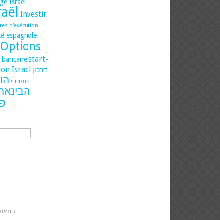
ge Israel
raël
Investir
es d'exécution -
ité espagnole
Options
start-
t bancaire
ion Israel
דרכון
הו
ספרדי
הבינארי
פ
הונאת 