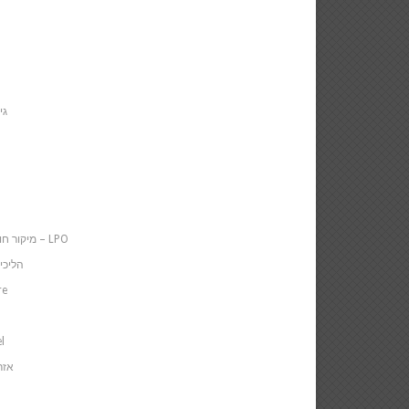
גי
מיקור חוץ של ההליך המשפטי – LPO
הליכי
re
l
אזר