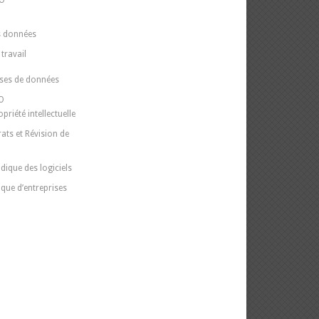
PO
O
s données
travail
ases de données
PO
priété intellectuelle
ats et Révision de
dique des logiciels
ique d’entreprises