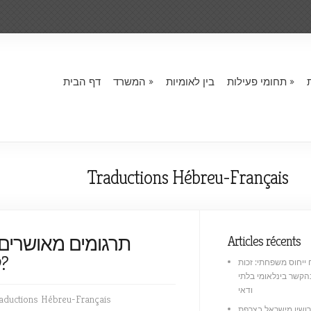
תחומי פעילות
בין לאומיות
המשרד
דף הבית
Traductions Hébreu-Français
תרגומים מאושרים
Articles récents
לצרפתית: מהו תרגום מוסמך?
 ייחוס משפחתי: זכות
קשר בינלאומי בלתי
ודאי
aductions Hébreu-Français
רושין מישראל בצרפת