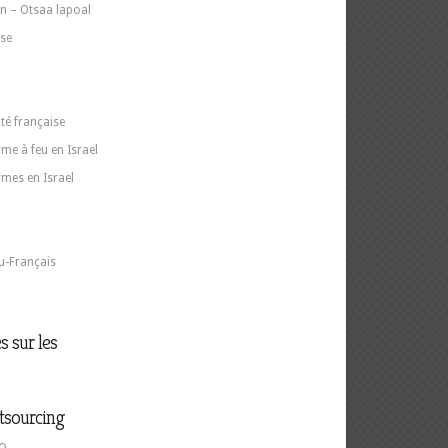
n – Otsaa lapoal
ise
ité française
me à feu en Israel
rmes en Israel
u-Français
s sur les
tsourcing