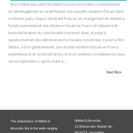
Alors même que selon les textes locaux voire même conventionnels
un déménagement en Israël fixerait une nouvelle résidence fiscale dans
ce dernier pays, l’aspect déclaratif français du changement de résidence
fiscale maintiendrait une résidence fiscale en France en l’absence de
toute déclaration du contribuable concerné. Ainsi, et jusqu’à
questionnement des Administrations fiscales concernées, il pourra être
détenu, à tord généralement, une double résidence fiscale en France
(maintenue) et en Israël (de facto), et dont certaines conséquences vous
seront explicitées ci-après. Etant à...
Read More
Abitbol & Associés
The uniqueness of Abitbol &
13 Shimon ben Shetah Str.,
Associés lies in the wide-ranging
9414713, Jerusalem