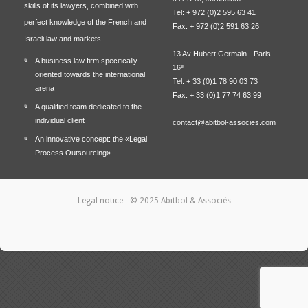
skills of its lawyers, combined with
Tel: + 972 (0)2 595 63 41
perfect knowledge of the French and
Fax: + 972 (0)2 591 63 26
Israeli law and markets.
13 Av Hubert Germain - Paris
A business law firm specifically
16ᵉ
oriented towards the international
Tel: + 33 (0)1 78 90 03 73
arena
Fax: + 33 (0)1 77 74 63 99
A qualified team dedicated to the
individual client
contact@abitbol-associes.com
An innovative concept: the «Legal
Process Outsourcing»
Legal notice
- © 2025 Abitbol & Associés