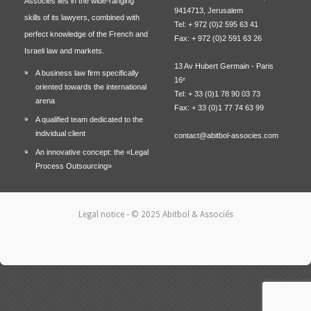
Associés lies in the wide-ranging
9414713, Jerusalem
skills of its lawyers, combined with
Tel: + 972 (0)2 595 63 41
perfect knowledge of the French and
Fax: + 972 (0)2 591 63 26
Israeli law and markets.
13 Av Hubert Germain - Paris
A business law firm specifically
16ᵉ
oriented towards the international
Tel: + 33 (0)1 78 90 03 73
arena
Fax: + 33 (0)1 77 74 63 99
A qualified team dedicated to the
individual client
contact@abitbol-associes.com
An innovative concept: the «Legal
Process Outsourcing»
Legal notice
- © 2025 Abitbol & Associés