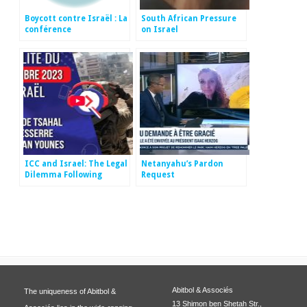
Boycott contre Israël : La
South African Pressure
conférence
on Israel
internationale sur la
lutte contre le
mouvement BDS
ICC and Israel: The Legal
Netanyahu’s Pardon
Dilemma Following
Request
Complaints Against
Hamas for Crimes
Against Humanity
Abitbol & Associés
The uniqueness of Abitbol &
13 Shimon ben Shetah Str.,